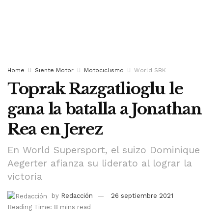
Home
Siente Motor
Motociclismo
World SBK
Toprak Razgatlioglu le
gana la batalla a Jonathan
Rea en Jerez
En World Supersport, el suizo Dominique
Aegerter afianza su liderato al lograr la
victoria
by
Redacción
26 septiembre 2021
Reading Time: 8 mins read