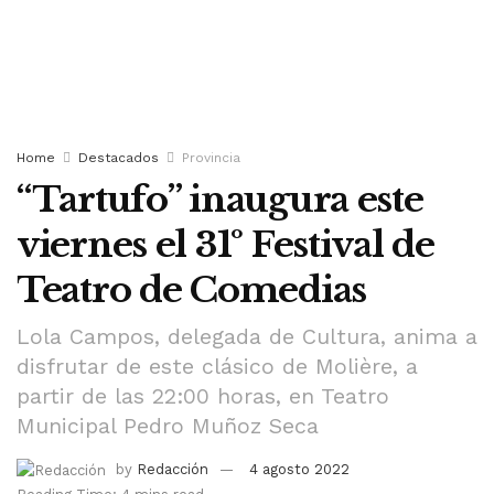
Home
Destacados
Provincia
“Tartufo” inaugura este
viernes el 31º Festival de
Teatro de Comedias
Lola Campos, delegada de Cultura, anima a
disfrutar de este clásico de Molière, a
partir de las 22:00 horas, en Teatro
Municipal Pedro Muñoz Seca
by
Redacción
4 agosto 2022