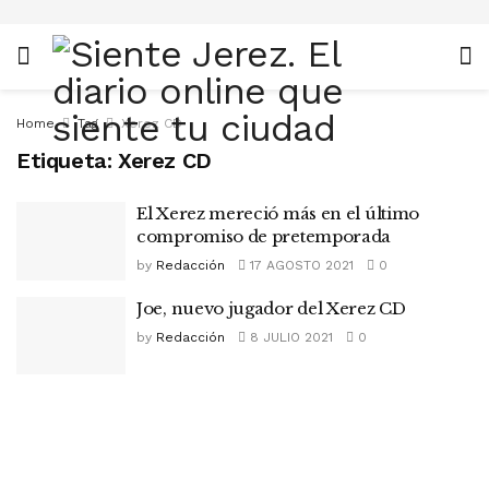
Home
Tag
Xerez CD
Etiqueta:
Xerez CD
El Xerez mereció más en el último
compromiso de pretemporada
by
Redacción
17 AGOSTO 2021
0
Joe, nuevo jugador del Xerez CD
by
Redacción
8 JULIO 2021
0