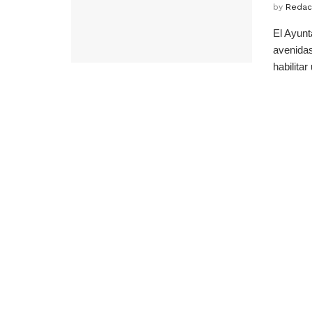
by
Redac
El Ayunt
avenida
habilitar 