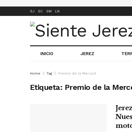
SJ
SC
SM
LN
INICIO
JEREZ
TER
Home
Tag
Premio de la Merced
Etiqueta:
Premio de la Merc
Jere
Nues
moto