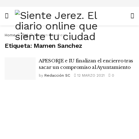
Home
Tag
Mamen Sanchez
Etiqueta:
Mamen Sanchez
APESORJE e IU finalizan el encierro tras
sacar un compromiso al Ayuntamiento
by
Redacción SC
12 MARZO 2021
0