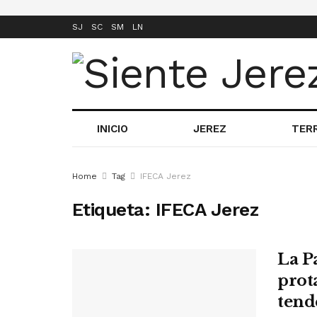
SJ
SC
SM
LN
INICIO
JEREZ
TER
Home
Tag
IFECA Jerez
Etiqueta:
IFECA Jerez
La P
prot
tend