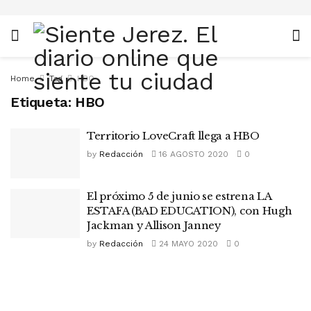
Home
Tag
HBO
Etiqueta:
HBO
Territorio LoveCraft llega a HBO
by
Redacción
16 AGOSTO 2020
0
El próximo 5 de junio se estrena LA
ESTAFA (BAD EDUCATION), con Hugh
Jackman y Allison Janney
by
Redacción
24 MAYO 2020
0