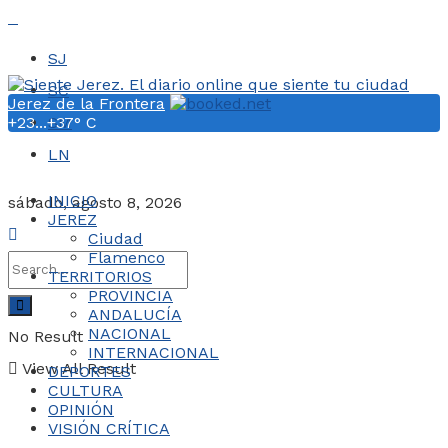
SJ
SC
Jerez de la Frontera
+
23...
+
SM
37° C
LN
INICIO
sábado, agosto 8, 2026
JEREZ
Ciudad
Flamenco
TERRITORIOS
PROVINCIA
ANDALUCÍA
NACIONAL
No Result
INTERNACIONAL
View All Result
DEPORTES
CULTURA
OPINIÓN
VISIÓN CRÍTICA