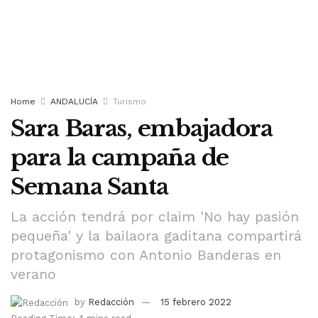
Home
ANDALUCÍA
Turismo
Sara Baras, embajadora
para la campaña de
Semana Santa
La acción tendrá por claim 'No hay pasión
pequeña' y la bailaora gaditana compartirá
protagonismo con Antonio Banderas en
verano
by
Redacción
15 febrero 2022