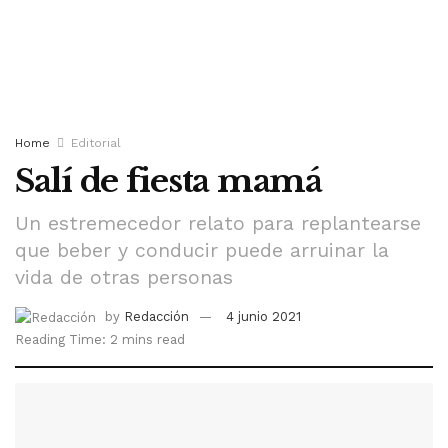
Home
Editorial
Salí de fiesta mamá
Un estremecedor relato para replantearse
que beber y conducir puede arruinar la
vida de otras personas
by
Redacción
4 junio 2021
Reading Time: 2 mins read