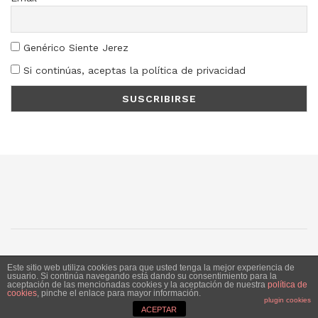
Genérico Siente Jerez
Si continúas, aceptas la política de privacidad
SJ
SC
SM
LN
Este sitio web utiliza cookies para que usted tenga la mejor experiencia de
usuario. Si continúa navegando está dando su consentimiento para la
aceptación de las mencionadas cookies y la aceptación de nuestra
política de
Siente Jerez 2020. Publicación bajo licencia CC
cookies
, pinche el enlace para mayor información.
plugin cookies
ACEPTAR