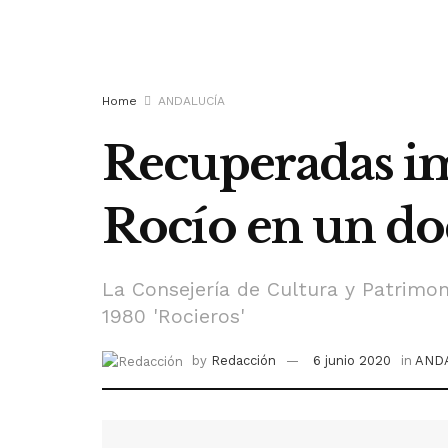
Home
ANDALUCÍA
Recuperadas im
Rocío en un d
La Consejería de Cultura y Patrimoni
1980 'Rocieros'
by
Redacción
6 junio 2020
in
AND