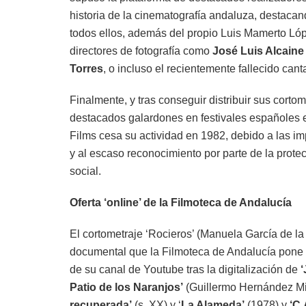
historia de la cinematografía andaluza, destaca
todos ellos, además del propio Luis Mamerto Ló
directores de fotografía como
José Luis Alcaine
Torres
, o incluso el recientemente fallecido can
Finalmente, y tras conseguir distribuir sus corto
destacados galardones en festivales españoles 
Films cesa su actividad en 1982, debido a las im
y al escaso reconocimiento por parte de la protecc
social.
Oferta ‘online’ de la Filmoteca de Andalucía
El cortometraje ‘Rocieros’ (Manuela García de la
documental que la Filmoteca de Andalucía pone a
de su canal de Youtube tras la digitalización de
‘
Patio de los Naranjos’
(Guillermo Hernández Mi
recuperada’
(s. XX) y ‘
La Alameda’
(1978) y
‘C.