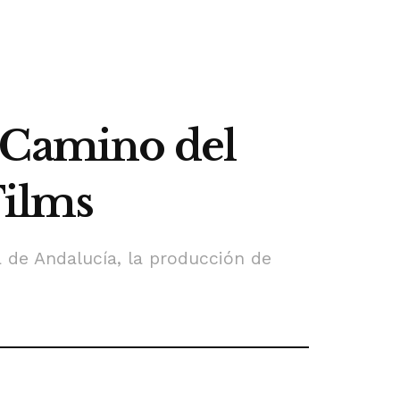
 Camino del
Films
a de Andalucía, la producción de