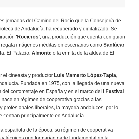
s jornadas del Camino del Rocío que la Consejería de
lmoteca de Andalucía, ha recuperado y digitalizado. Se
duración
‘Rocieros’
, una producción que cuenta con guion
 regala imágenes inéditas en escenarios como
Sanlúcar
la, El Palacio,
Almonte
o la ermita de la aldea de El
r el cineasta y productor
Luis Mamerto López-Tapia
,
 Andalucía. Fundada en 1975, con la llegada de una nueva
ión del cortometraje en España y en el marco del
I Festival
s nace en régimen de cooperativa gracias a las
 profesionales liberales, la mayoría andaluces, por lo
se centran principalmente en Andalucía.
ica española de la época, su régimen de cooperativa
 y técnicos que formarían parte fundamental en la