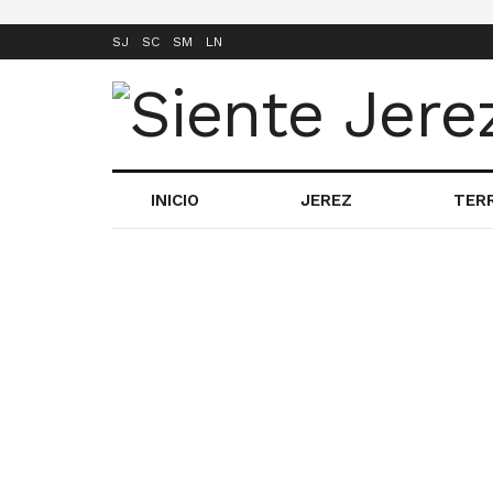
SJ
SC
SM
LN
INICIO
JEREZ
TER