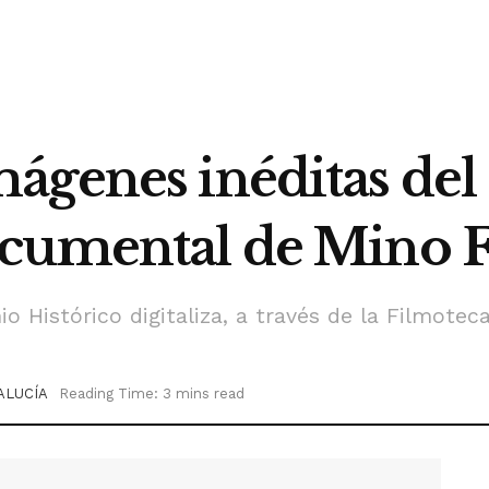
ágenes inéditas del
ocumental de Mino 
o Histórico digitaliza, a través de la Filmotec
ALUCÍA
Reading Time: 3 mins read