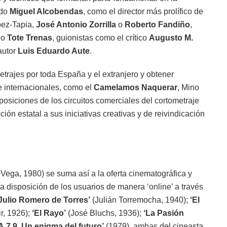
ndo
Miguel Alcobendas
, como el director más prolífico de
pez-Tapia,
José Antonio Zorrilla
o
Roberto Fandiño
,
o
Tote Trenas
, guionistas como el crítico
Augusto M.
tautor
Luis Eduardo Aute
.
metrajes por toda España y el extranjero y obtener
e internacionales, como el
Camelamos Naquerar
, Mino
posiciones de los circuitos comerciales del cortometraje
ión estatal a sus iniciativas creativas y de reivindicación
 Vega, 1980) se suma así a la oferta cinematográfica y
 disposición de los usuarios de manera ‘online’ a través
Julio Romero de Torres’
(Julián Torremocha, 1940);
‘El
r, 1926);
‘El Rayo’
(José Bluchs, 1936);
‘La Pasión
A.7.9. Un enigma del futuro’
(1979), ambas del cineasta