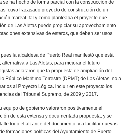
 se ha hecho de forma parcial con la construcción de
tas, cuyo fracasado proyecto de construcción de un
dación mareal, tal y como planteaba el proyecto que
ión de Las Aletas puede propiciar su aprovechamiento
otaciones extensivas de esteros, que deben ser usos
, pues la alcaldesa de Puerto Real manifestó que está
lternativa a Las Aletas, para mejorar el futuro
ogistas aclararon que la propuesta de ampliación del
io Público Marítimo Terrestre (DPMT) de Las Aletas, no a
arlos al Proyecto Lógica. Incluir en este proyecto los
tencias del Tribunal Supremo, de 2009 y 2017.
u equipo de gobierno valoraron positivamente el
ación de esta extensa y documentada propuesta, y se
lle todo el alcance del documento, y a facilitar nuevas
 de formaciones políticas del Ayuntamiento de Puerto