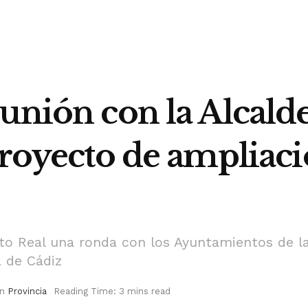
unión con la Alcald
proyecto de ampliac
rto Real una ronda con los Ayuntamientos de la
a de Cádiz
in
Provincia
Reading Time: 3 mins read