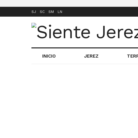
SJ
SC
SM
LN
INICIO
JEREZ
TER