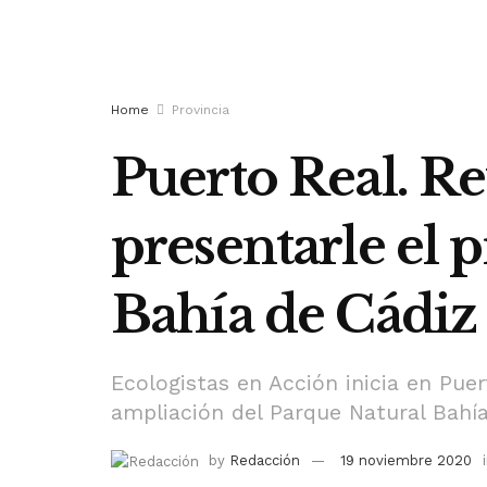
Home
Provincia
Puerto Real. Re
presentarle el 
Bahía de Cádiz
Ecologistas en Acción inicia en Pue
ampliación del Parque Natural Bahí
by
Redacción
19 noviembre 2020