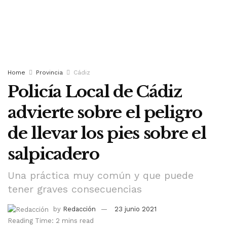
Home
Provincia
Cádiz
Policía Local de Cádiz
advierte sobre el peligro
de llevar los pies sobre el
salpicadero
Una práctica muy común y que puede
tener graves consecuencias
by
Redacción
23 junio 2021
Reading Time: 2 mins read