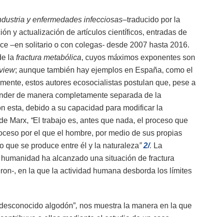
dustria y enfermedades infecciosas
­–traducido por la
ón y actualización de artículos científicos, entradas de
ace –en solitario o con colegas- desde 2007 hasta 2016.
de la
fractura metabólica
, cuyos máximos exponentes son
view
; aunque también hay ejemplos en España, como el
ente, estos autores ecosocialistas postulan que, pese a
nder de manera completamente separada de la
on esta, debido a su capacidad para modificar la
 de Marx,
“
El trabajo es, antes que nada, el proceso que
proceso por el que el hombre, por medio de sus propias
o que se produce entre él y la naturaleza
”
2/
.
La
 humanidad ha alcanzado una situación de fractura
ron-, en la que la actividad humana desborda los límites
l desconocido algodón”
,
nos muestra la manera en la que