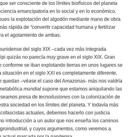
ue ser consciente de los límites biofísicos del planeta
iencia emancipatoria en lo social y en lo económico.
, pues la explotación del algodón mediante mano de obra
 más rápida de
“
convertir capacidad humana y fertilizar
ra el agotamiento de ambas.
dounidense del siglo XIX –cada vez más integrada
sipi quizás no parecía muy grave en el siglo XIX. Gran
 conforme se iban explotando tierras en unos lugares se
a situación en el siglo XXI es completamente diferente.
que quedan –véase el caso del Amazonas- más nos valdría
 metabólica
mundial
supone que estamos aniquilando las
ue seamos presa de
tecnoilusiones
con la colonización de
stra sociedad en los límites del planeta. Y todavía más
cofascistas actuales, debemos hacerlo con justicia
mo introducción a un autor que nos enseña los caminos
o agroindustrial, y cuyos argumentos, como veremos a
n actual marcada por la pandemia.