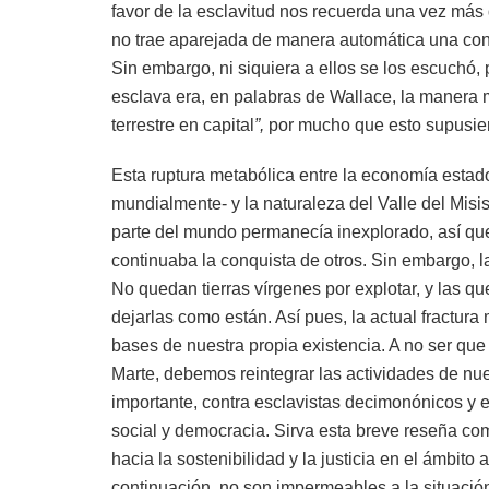
favor de la esclavitud nos recuerda una vez más q
no trae aparejada de manera automática una conc
Sin embargo, ni siquiera a ellos se los escuchó
esclava era, en palabras de Wallace, la manera
terrestre en capital
”,
por mucho que esto supusie
Esta ruptura metabólica entre la economía esta
mundialmente- y la naturaleza del Valle del Misi
parte del mundo permanecía inexplorado, así que
continuaba la conquista de otros. Sin embargo, l
No quedan tierras vírgenes por explotar, y las 
dejarlas como están. Así pues, la actual fractura
bases de nuestra propia existencia. A no ser q
Marte, debemos reintegrar las actividades de nue
importante, contra esclavistas decimonónicos y e
social y democracia. Sirva esta breve reseña co
hacia la sostenibilidad y la justicia en el ámbit
continuación, no son impermeables a la situació