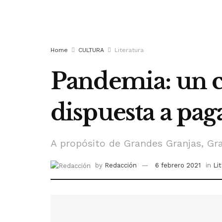
Home
CULTURA
Literatura
Pandemia: un co
dispuesta a pag
A propósito de Grandes Granjas, Gra
by
Redacción
6 febrero 2021
in
Li