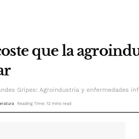
ste que la agroindus
ar
ndes Gripes: Agroindustria y enfermedades inf
teratura
Reading Time: 12 mins read