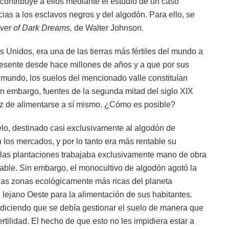
 contribuye a ellos mediante el estudio de un caso
acias a los esclavos negros y del algodón. Para ello, se
ver of Dark Dreams,
de Walter Johnson.
os Unidos, era una de las tierras más fértiles del mundo a
presente desde hace millones de años y a que por sus
del mundo, los suelos del mencionado valle constituían
n embargo, fuentes de la segunda mitad del siglo XIX
paz de alimentarse a sí mismo. ¿Cómo es posible?
elo, destinado casi exclusivamente al algodón de
los mercados, y por lo tanto era más rentable su
en las plantaciones trabajaba exclusivamente mano de obra
able. Sin embargo, el monocultivo de algodón agotó la
 las zonas ecológicamente más ricas del planeta
 lejano Oeste para la alimentación de sus habitantes.
, diciendo que se debía gestionar el suelo de manera que
rtilidad. El hecho de que esto no les impidiera estar a