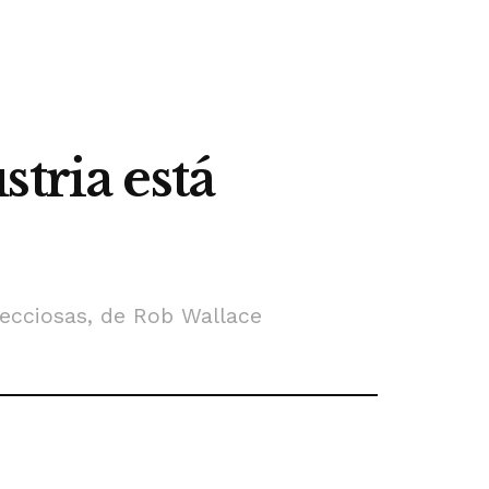
tria está
ecciosas­, de Rob Wallace