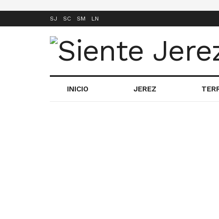
SJ
SC
SM
LN
INICIO
JEREZ
TER