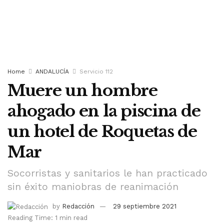
Home
ANDALUCÍA
Servicio 112
Muere un hombre
ahogado en la piscina de
un hotel de Roquetas de
Mar
Socorristas y sanitarios le han practicado
sin éxito maniobras de reanimación
by
Redacción
29 septiembre 2021
Reading Time: 1 min read