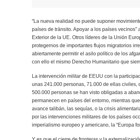
“La nueva realidad no puede suponer movimient
países de tránsito. Apoyar a los países vecinos” a
Exterior de la UE. Otros líderes de la Unión E
protegernos de importantes flujos migratorios i
abiertamente permitir el asilo político de los af
con ello el mismo Derecho Humanitario que siem
La intervención militar de EEUU con la participa
unas 241.000 personas, 71.000 de ellas civiles,
500.000 personas se han visto obligadas a aban
permanecen en países del entorno, mientras que
avance talibán, las sequías, o la crisis alimenta
por las intervenciones militares de los países oc
imperialismo europeo y americano, la “Europa fort
Y es que el cierre de fronteras y la externalizació