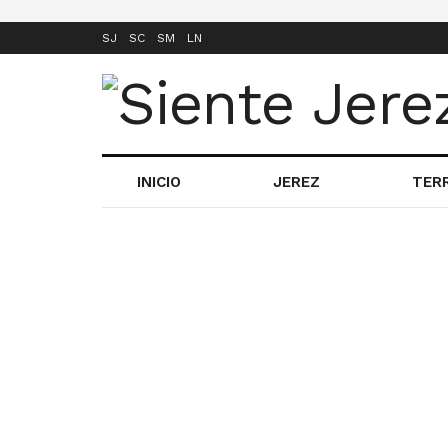
SJ
SC
SM
LN
INICIO
JEREZ
TER