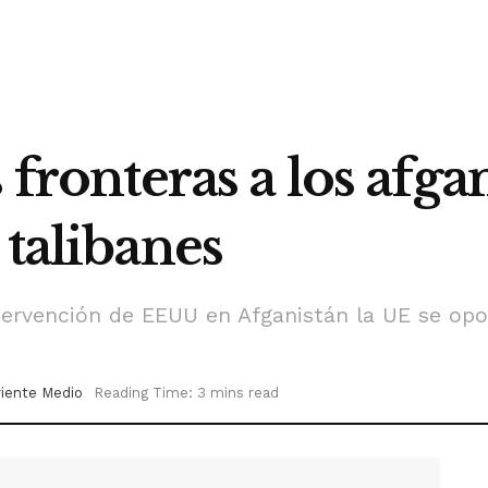
s fronteras a los afg
 talibanes
intervención de EEUU en Afganistán la UE se o
iente Medio
Reading Time: 3 mins read