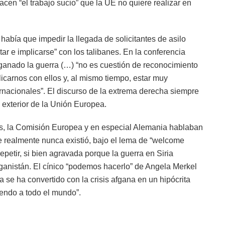
acen “el trabajo sucio” que la UE no quiere realizar en
abía que impedir la llegada de solicitantes de asilo
tar e implicarse” con los talibanes. En la conferencia
n ganado la guerra (…) “no es cuestión de reconocimiento
plicarnos con ellos y, al mismo tiempo, estar muy
ternacionales”. El discurso de la extrema derecha siempre
ca exterior de la Unión Europea.
rios, la Comisión Europea y en especial Alemania hablaban
e realmente nunca existió, bajo el lema de “welcome
epetir, si bien agravada porque la guerra en Siria
Afganistán. El cínico “podemos hacerlo” de Angela Merkel
 se ha convertido con la crisis afgana en un hipócrita
endo a todo el mundo”.