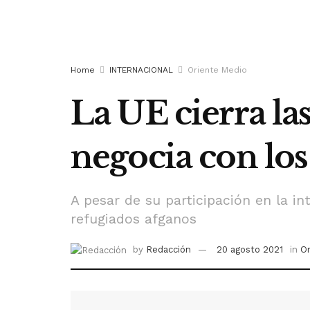
Home
INTERNACIONAL
Oriente Medio
La UE cierra la
negocia con los
A pesar de su participación en la 
refugiados afganos
by
Redacción
20 agosto 2021
in
Or