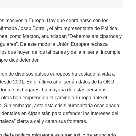
os masivos a Europa. Hay que coordinarse con los
firmaba Josep Borrell, el alto representante de Política
uropea, como Macron, anunciaban “Debemos anticiparnos y
rregulares”. De este modo la Unión Europea rechaza
ganos que huyen de los talibanes y de la miseria. Incumple
pre dice defender.
ción de diversos países europeos ha costado la vida a
 desde 2001. En el último año, según datos de la ONU,
donar sus hogares. La mayoría de estas personas
 otras han emprendido el camino a Europa ante el
ria. Sin embargo, ante esta crisis humanitaria ocasionada
cidentales en Afganistán para defender los intereses del
aleza” cierra a cal y canto sus fronteras.
n de la política migratoria va a ser, así lo ha anunciado