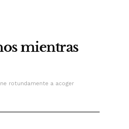
anos mientras
pone rotundamente a acoger