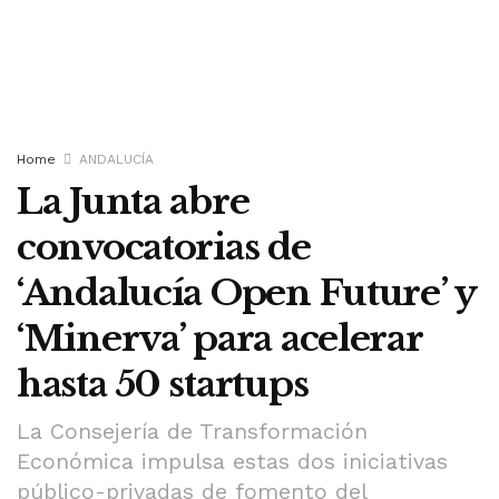
Home
ANDALUCÍA
La Junta abre
convocatorias de
‘Andalucía Open Future’ y
‘Minerva’ para acelerar
hasta 50 startups
La Consejería de Transformación
Económica impulsa estas dos iniciativas
público-privadas de fomento del