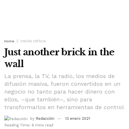
Home
VISIÓN CRÍTICA
Just another brick in the
wall
La prensa, la TV, la radio, los medios de
difusión masiva, fueron convertidos en un
negocio no tanto para hacer dinero con
ellos, –que también–, sino para
transformarlos en herramientas de control
by
Redacción
13 enero 2021
Reading Time: 8 mins read