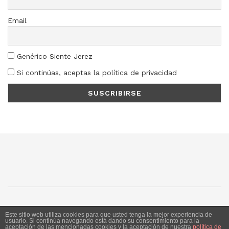
Email
Genérico Siente Jerez
Si continúas, aceptas la política de privacidad
SJ
SC
SM
LN
Este sitio web utiliza cookies para que usted tenga la mejor experiencia de
usuario. Si continúa navegando está dando su consentimiento para la
aceptación de las mencionadas cookies y la aceptación de nuestra
política de