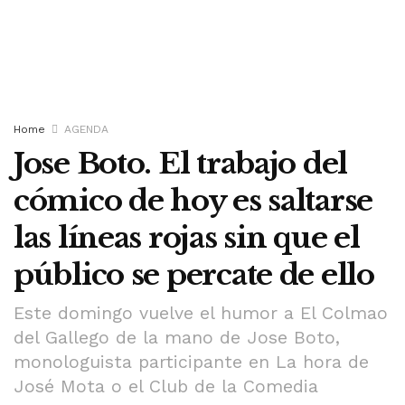
Home
AGENDA
Jose Boto. El trabajo del
cómico de hoy es saltarse
las líneas rojas sin que el
público se percate de ello
Este domingo vuelve el humor a El Colmao
del Gallego de la mano de Jose Boto,
monologuista participante en La hora de
José Mota o el Club de la Comedia