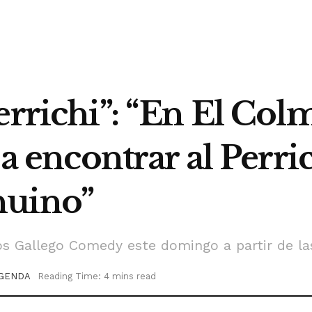
errichi”: “En El Col
 a encontrar al Perr
nuino”
os Gallego Comedy este domingo a partir de la
GENDA
Reading Time: 4 mins read