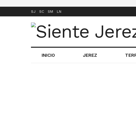
SJ
SC
SM
LN
INICIO
JEREZ
TER