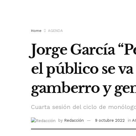
Home
AGENDA
Jorge García “P
el público se va
gamberro y ge
Cuarta sesión del ciclo de monólog
by
Redacción
9 octubre 2022
in
A