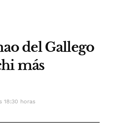
mao del Gallego
ichi más
s 18:30 horas