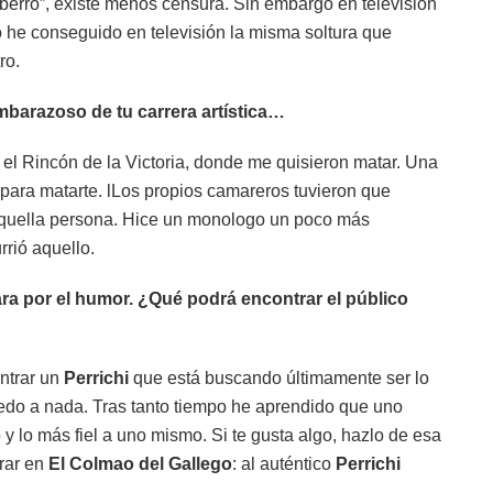
erro”, existe menos censura. Sin embargo en televisión
o he conseguido en televisión la misma soltura que
ro.
barazoso de tu carrera artística…
el Rincón de la Victoria, donde me quisieron matar. Una
 para matarte. lLos propios camareros tuvieron que
a aquella persona. Hice un monologo un poco más
rrió aquello.
ra por el humor. ¿Qué podrá encontrar el público
ntrar un
Perrichi
que está buscando últimamente ser lo
iedo a nada. Tras tanto tiempo he aprendido que uno
y lo más fiel a uno mismo. Si te gusta algo, hazlo de esa
trar en
El Colmao del Gallego
: al auténtico
Perrichi