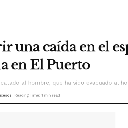
ir una caída en el es
la en El Puerto
scatado al hombre, que ha sido evacuado al hos
ucesos
Reading Time: 1 min read