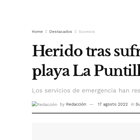
Home
Destacados
Sucesos
Herido tras sufr
playa La Puntil
Los servicios de emergencia han re
by
Redacción
17 agosto 2022
in
S