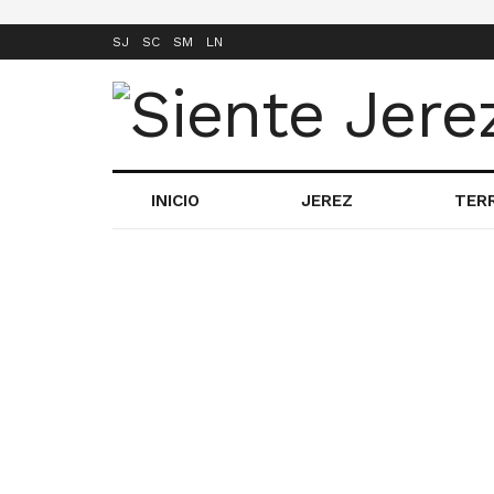
SJ
SC
SM
LN
INICIO
JEREZ
TER