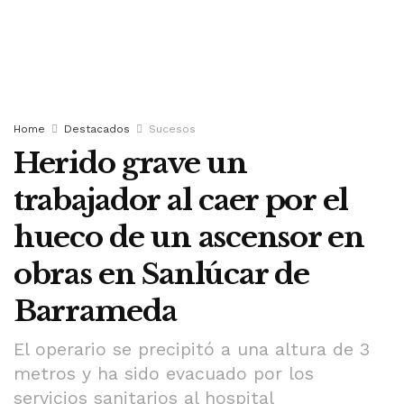
Home
Destacados
Sucesos
Herido grave un
trabajador al caer por el
hueco de un ascensor en
obras en Sanlúcar de
Barrameda
El operario se precipitó a una altura de 3
metros y ha sido evacuado por los
servicios sanitarios al hospital