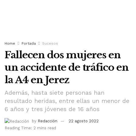
Home
Portada
Sucesos
Fallecen dos mujeres en
un accidente de tráfico en
la A4 en Jerez
Además, hasta siete personas han
resultado heridas, entre ellas un menor de
6 años y tres jóvenes de 16 años
by
Redacción
22 agosto 2022
Reading Time: 2 mins read