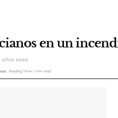
ncianos en un incend
4 años edad
sos
Reading Time: 1 min read