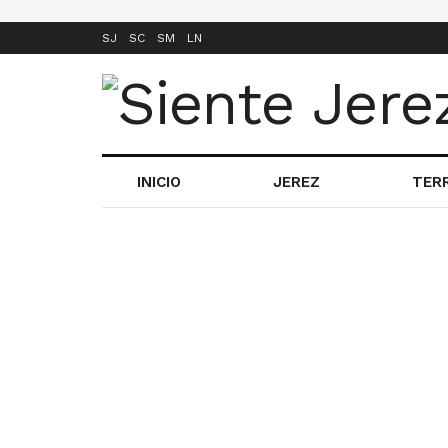
SJ
SC
SM
LN
INICIO
JEREZ
TER