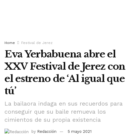
Home
Festival de Jerez
Eva Yerbabuena abre el
XXV Festival de Jerez con
el estreno de ‘Al igual que
tú’
La bailaora indaga en sus recuerdos para
conseguir que su baile remueva los
cimientos de su propia existencia
by
Redacción
5 mayo 2021