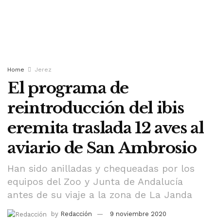
Home
Jerez
El programa de
reintroducción del ibis
eremita traslada 12 aves al
aviario de San Ambrosio
Han sido anilladas y chequeadas por los
equipos del Zoo y Junta de Andalucía
antes de su viaje a la zona de La Janda
by
Redacción
9 noviembre 2020