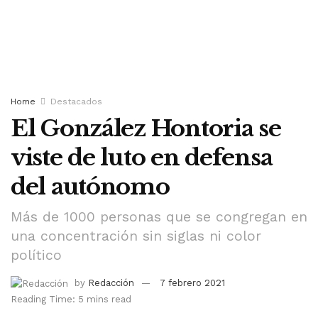
Home
Destacados
El González Hontoria se
viste de luto en defensa
del autónomo
Más de 1000 personas que se congregan en
una concentración sin siglas ni color
político
by
Redacción
7 febrero 2021
Reading Time: 5 mins read