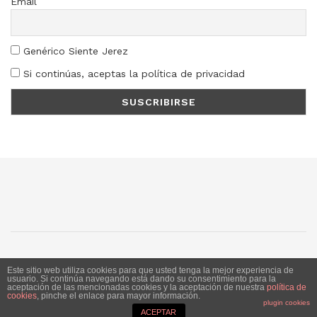
Email
Genérico Siente Jerez
Si continúas, aceptas la política de privacidad
SJ
SC
SM
LN
Este sitio web utiliza cookies para que usted tenga la mejor experiencia de
usuario. Si continúa navegando está dando su consentimiento para la
aceptación de las mencionadas cookies y la aceptación de nuestra
política de
Siente Jerez 2020. Publicación bajo licencia CC
cookies
, pinche el enlace para mayor información.
plugin cookies
ACEPTAR