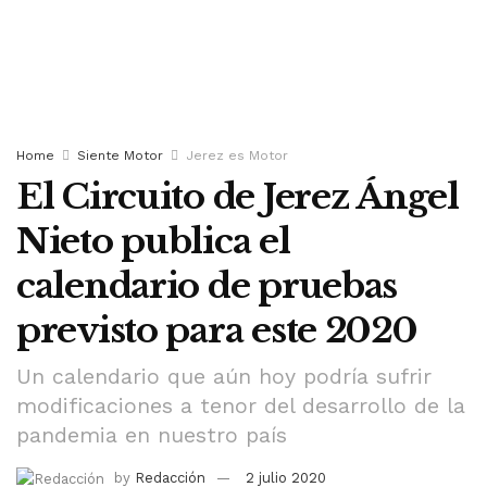
Home
Siente Motor
Jerez es Motor
El Circuito de Jerez Ángel
Nieto publica el
calendario de pruebas
previsto para este 2020
Un calendario que aún hoy podría sufrir
modificaciones a tenor del desarrollo de la
pandemia en nuestro país
by
Redacción
2 julio 2020