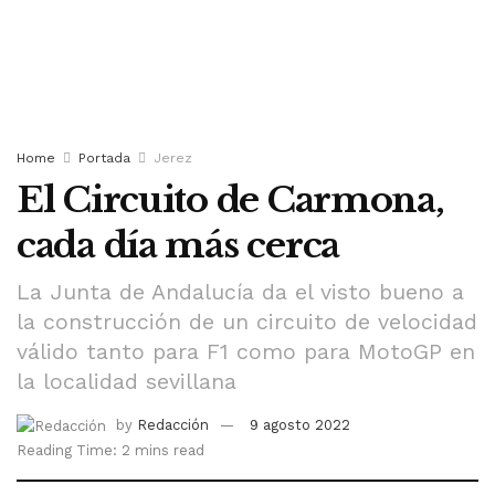
Home
Portada
Jerez
El Circuito de Carmona,
cada día más cerca
La Junta de Andalucía da el visto bueno a
la construcción de un circuito de velocidad
válido tanto para F1 como para MotoGP en
la localidad sevillana
by
Redacción
9 agosto 2022
Reading Time: 2 mins read