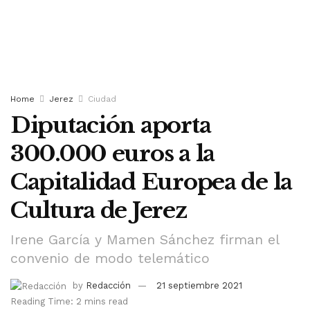
Home
Jerez
Ciudad
Diputación aporta
300.000 euros a la
Capitalidad Europea de la
Cultura de Jerez
Irene García y Mamen Sánchez firman el
convenio de modo telemático
by
Redacción
21 septiembre 2021
Reading Time: 2 mins read