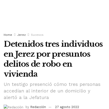
Home
Jerez
Sucesos
Detenidos tres individuos
en Jerez por presuntos
delitos de robo en
vivienda
Un testigo presenció cómo tres personas
accedían al interior de un domicilio y
alertó a la Jefatura
by
Redacción
27 agosto 2022