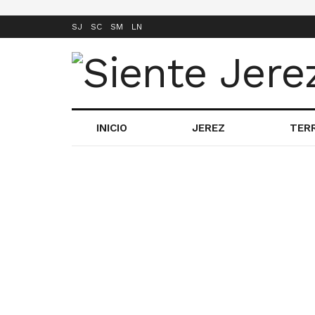
SJ
SC
SM
LN
INICIO
JEREZ
TER