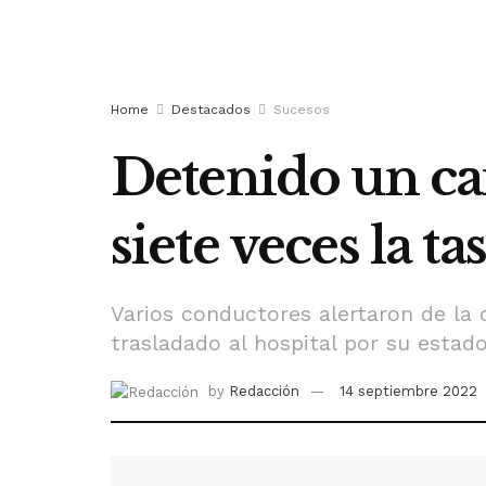
Home
Destacados
Sucesos
Detenido un ca
siete veces la t
Varios conductores alertaron de la 
trasladado al hospital por su estad
by
Redacción
14 septiembre 2022