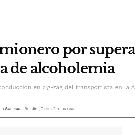
mionero por supera
asa de alcoholemia
conducción en zig-zag del transportista en la 
o
in
Sucesos
Reading Time: 2 mins read