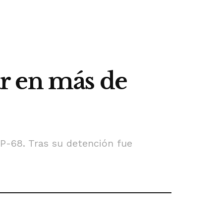
r en más de
AP-68. Tras su detención fue