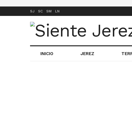
SJ
SC
SM
LN
INICIO
JEREZ
TER