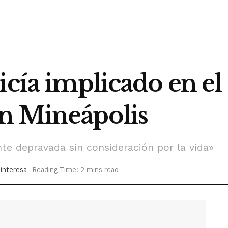
icía implicado en el
n Mineápolis
te depravada sin consideración por la vida»
 interesa
Reading Time: 2 mins read