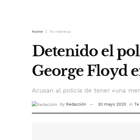
Home
Te interesa
Detenido el pol
George Floyd e
Acusan al policía de tener «una men
by
Redacción
30 mayo 2020
in
Te