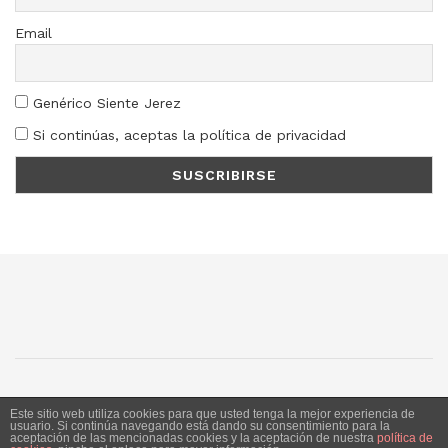
Email
Genérico Siente Jerez
Si continúas, aceptas la política de privacidad
SJ
SC
SM
LN
Este sitio web utiliza cookies para que usted tenga la mejor experiencia de
usuario. Si continúa navegando está dando su consentimiento para la
aceptación de las mencionadas cookies y la aceptación de nuestra
política de
Siente Jerez 2020. Publicación bajo licencia CC