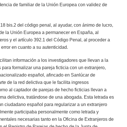
idencia de familiar de la Unión Europea con validez de
18 bis.2 del código penal, al ayudar, con ánimo de lucro,
 de la Unión Europea a permanecer en España, al
jeros y el artículo 392.1 del Código Penal, al proceder a
error en cuanto a su autenticidad.
cilitan información a los investigadores que llevan a la
ara formalizar una pareja ficticia con un extranjero,
nacionalizado español, afincado en Sanlúcar de
e de la red delictiva que le facilita ingresos
no al captador de parejas de hecho ficticias llevan a
 trama delictiva, tratándose de una abogada. Esta letrada es
un ciudadano español para regularizar a un extranjero
inalmente participaba personalmente como letrada y
entales necesarias tanto en la Oficina de Extranjeros de
 el Registro de Parejas de hecho de la Junta de