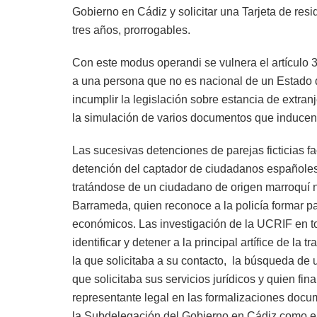
Gobierno en Cádiz y solicitar una Tarjeta de res
tres años, prorrogables.
Con este modus operandi se vulnera el artículo 3
a una persona que no es nacional de un Estado
incumplir la legislación sobre estancia de extran
la simulación de varios documentos que inducen 
Las sucesivas detenciones de parejas ficticias fa
detención del captador de ciudadanos españoles p
tratándose de un ciudadano de origen marroquí 
Barrameda, quien reconoce a la policía formar part
económicos. Las investigación de la UCRIF en tor
identificar y detener a la principal artífice de la
la que solicitaba a su contacto, la búsqueda de 
que solicitaba sus servicios jurídicos y quien f
representante legal en las formalizaciones docum
la Subdelegación del Gobierno en Cádiz como en