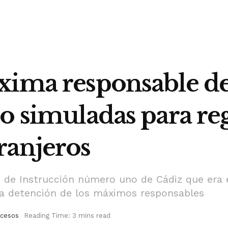
xima responsable de 
o simuladas para reg
ranjeros
do de Instrucción número uno de Cádiz que era 
 la detención de los máximos responsables
cesos
Reading Time: 3 mins read