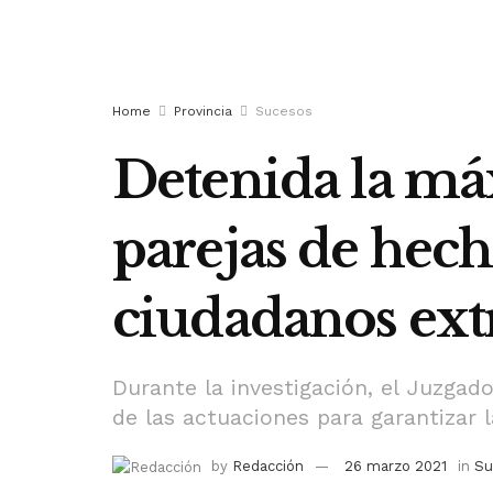
Home
Provincia
Sucesos
Detenida la má
parejas de hech
ciudadanos ext
Durante la investigación, el Juzga
de las actuaciones para garantizar
by
Redacción
26 marzo 2021
in
Su