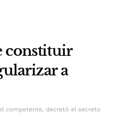
constituir
ularizar a
el competente, decretó el secreto