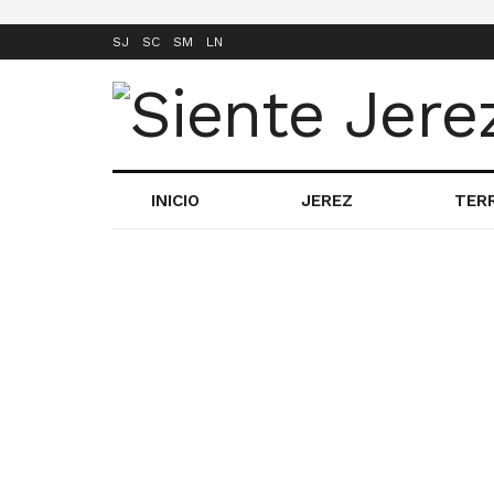
SJ
SC
SM
LN
INICIO
JEREZ
TER