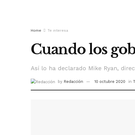
Home
Te interesa
Cuando los gob
Así lo ha declarado Mike Ryan, dire
by
Redacción
10 octubre 2020
in
T