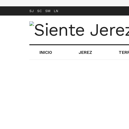
SJ
SC
SM
LN
INICIO
JEREZ
TER