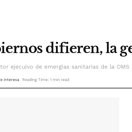
iernos difieren, la 
ctor ejecuivo de emergias sanitarias de la OMS
e interesa
Reading Time: 1 min read