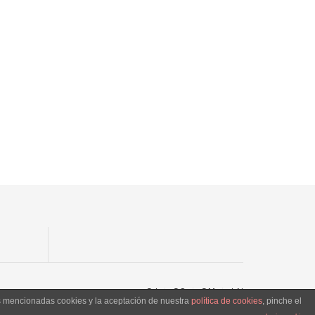
SJ
SC
SM
LN
as mencionadas cookies y la aceptación de nuestra
política de cookies
, pinche el