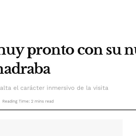
muy pronto con su 
lmadraba
alta el carácter inmersivo de la visita
Reading Time: 2 mins read