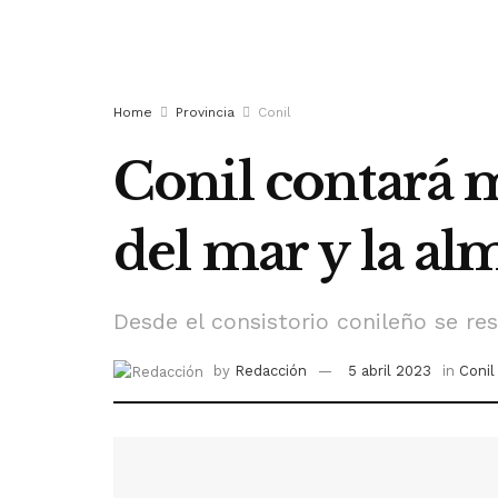
Home
Provincia
Conil
Conil contará 
del mar y la a
Desde el consistorio conileño se res
by
Redacción
5 abril 2023
in
Conil