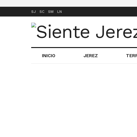
SJ
SC
SM
LN
INICIO
JEREZ
TER