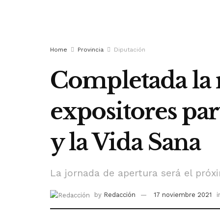
Home
Provincia
Diputación
Completada la 
expositores part
y la Vida Sana
La jornada de apertura será el próx
by
Redacción
17 noviembre 2021
i