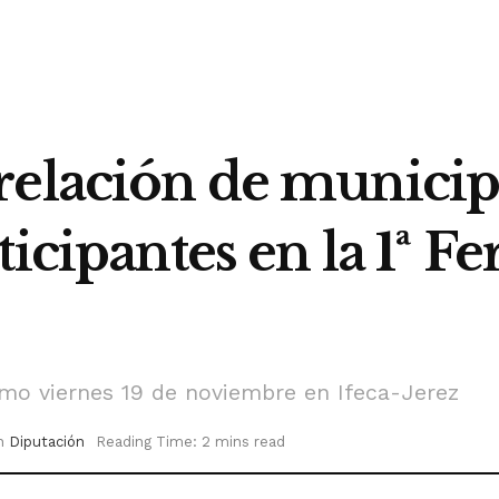
relación de municip
icipantes en la 1ª Fe
imo viernes 19 de noviembre en Ifeca-Jerez
n
Diputación
Reading Time: 2 mins read