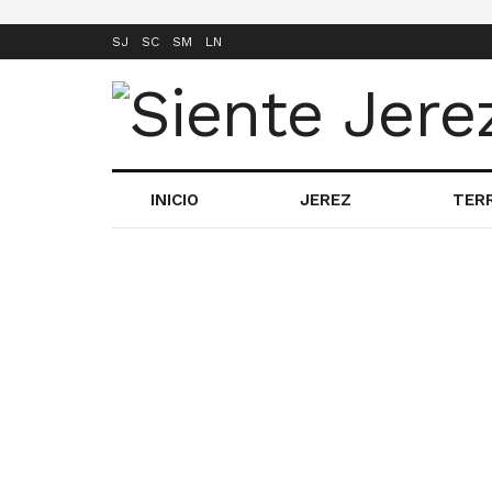
SJ
SC
SM
LN
INICIO
JEREZ
TER