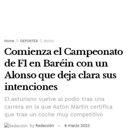
Home
DEPORTES
Motor
Comienza el Campeonato
de F1 en Baréin con un
Alonso que deja clara sus
intenciones
El asturiano vuelve al podio tras una
carrera en la que Aston Martin certifica
que trae un coche muy competitivo
by
Redacción
6 marzo 2023