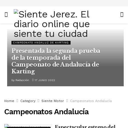
CAMPEONATO ANDALUZ DE KARTING
Presentada la segunda prueba
de la temporada del
Campeonato de Andalucía de
Karting
by
Redacción
17 JUNIO 2022
Home
Category
Siente Motor
Campeonatos Andalucía
Campeonatos Andalucía
Espectacular estreno del