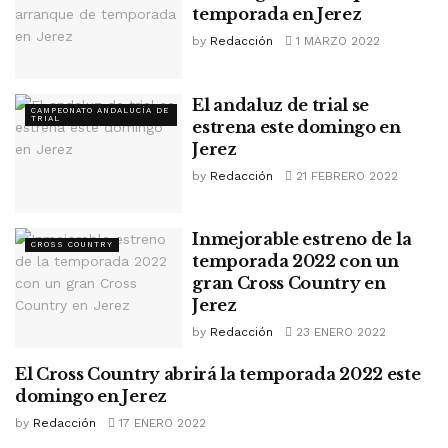
temporada en Jerez
by
Redacción
1 MARZO 2022
El andaluz de trial se
CAMPEONATO ANDALUCÍA DE
TRIAL
estrena este domingo en
Jerez
by
Redacción
21 FEBRERO 2022
Inmejorable estreno de la
CROSS COUNTRY
temporada 2022 con un
gran Cross Country en
Jerez
by
Redacción
23 ENERO 2022
El Cross Country abrirá la temporada 2022 este
CROSS COUNTRY
domingo en Jerez
by
Redacción
17 ENERO 2022