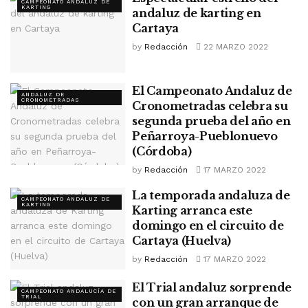
CAMPEONATO ANDALUZ DE
KARTING
andaluz de karting en
Cartaya
by
Redacción
22 MARZO 2022
El Campeonato Andaluz de
ANDALUZ DE
CRONOMETRADAS
Cronometradas celebra su
segunda prueba del año en
Peñarroya-Pueblonuevo
(Córdoba)
by
Redacción
17 MARZO 2022
La temporada andaluza de
CAMPEONATO ANDALUZ DE
KARTING
Karting arranca este
domingo en el circuito de
Cartaya (Huelva)
by
Redacción
17 MARZO 2022
El Trial andaluz sorprende
CAMPEONATO ANDALUCÍA DE
TRIAL
con un gran arranque de