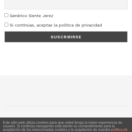
Genérico Siente Jerez
Si continúas, aceptas la política de privacidad
SJ
SC
SM
LN
Este sitio web utiliza cookies para que usted tenga la mejor experiencia de
usuario. Si continúa navegando está dando su consentimiento para la
aceptación de las mencionadas cookies y la aceptación de nuestra
política de
Siente Jerez 2020. Publicación bajo licencia CC