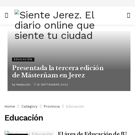
EDUCACIÓN
Presentada la tercera edición
de Másterñam en Jerez
by
Redacción
16 SEPTIEMBRE 2022
Home
Category
Provincia
Educación
Educación
El área de Educación de IU