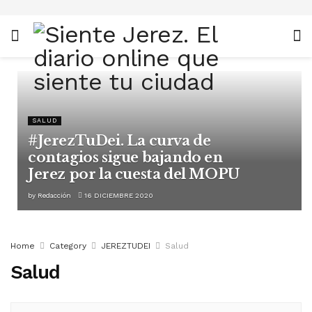
SALUD
#JerezTuDei. La curva de
contagios sigue bajando en
Jerez por la cuesta del MOPU
by
Redacción
16 DICIEMBRE 2020
Home
Category
JEREZTUDEI
Salud
Salud