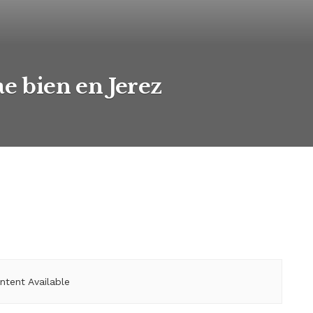
ae bien en Jerez
ntent Available