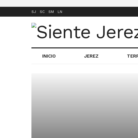
SJ
SC
SM
LN
INICIO
JEREZ
TER