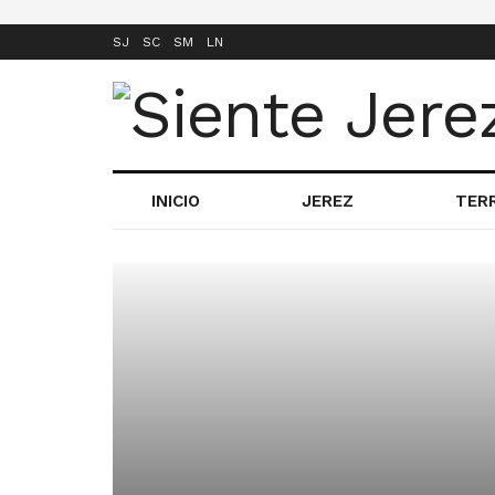
SJ
SC
SM
LN
INICIO
JEREZ
TER