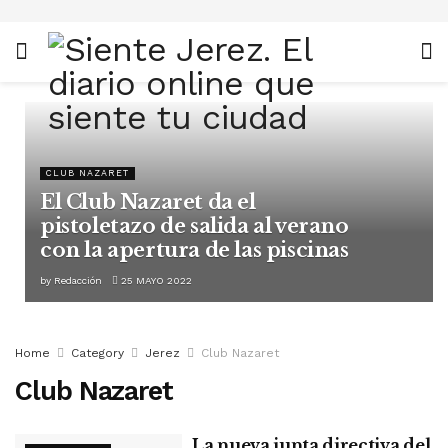
CLUB NAZARET
El Club Nazaret da el
pistoletazo de salida al verano
con la apertura de las piscinas
by
Redacción
25 MAYO 2022
Home
Category
Jerez
Club Nazaret
Club Nazaret
La nueva junta directiva del