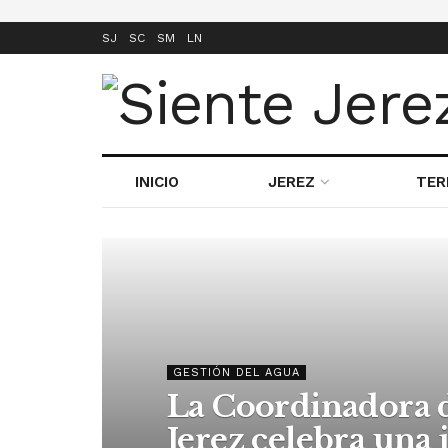
SJ
SC
SM
LN
INICIO
JEREZ
TER
GESTIÓN DEL AGUA
La Coordinadora 
Jerez celebra una