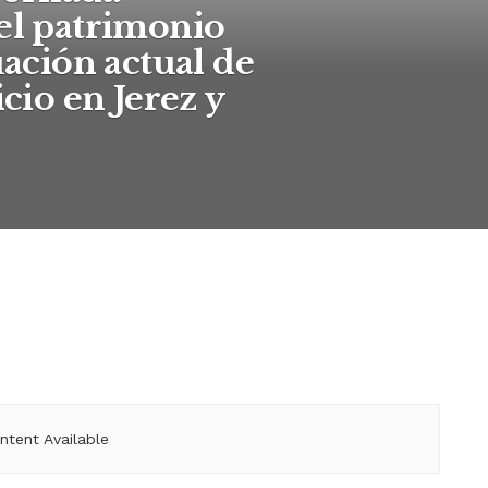
 el patrimonio
uación actual de
icio en Jerez y
ntent Available