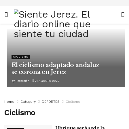
CICLISMO
El ciclismo adaptado andaluz
se corona en Jerez
by
Redacción
21 AGOSTO 2022
Home
Category
DEPORTES
Ciclismo
Ciclismo
Ubrique será sede la