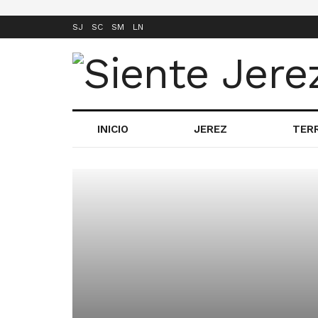
SJ
SC
SM
LN
INICIO
JEREZ
TER